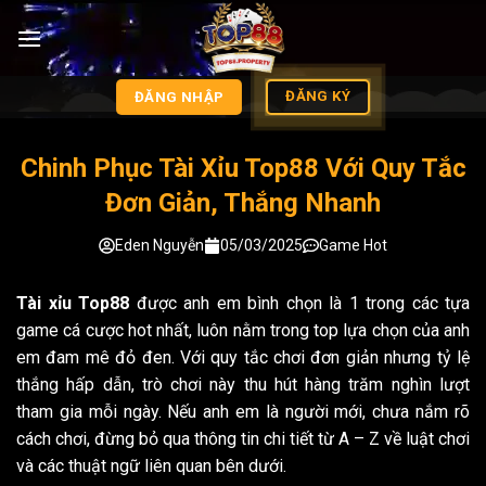
Bỏ
qua
nội
dung
ĐĂNG KÝ
ĐĂNG NHẬP
Chinh Phục Tài Xỉu Top88 Với Quy Tắc
Đơn Giản, Thắng Nhanh
Eden Nguyễn
05/03/2025
Game Hot
Tài xỉu Top88
được anh em bình chọn là 1 trong các tựa
game cá cược hot nhất, luôn nằm trong top lựa chọn của anh
em đam mê đỏ đen. Với quy tắc chơi đơn giản nhưng tỷ lệ
thắng hấp dẫn, trò chơi này thu hút hàng trăm nghìn lượt
tham gia mỗi ngày. Nếu anh em là người mới, chưa nắm rõ
cách chơi, đừng bỏ qua thông tin chi tiết từ A – Z về luật chơi
và các thuật ngữ liên quan bên dưới.