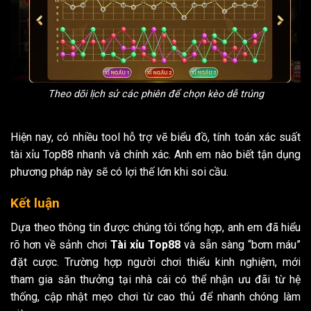
Theo dõi lịch sử các phiên để chọn kèo dễ trúng
Hiện nay, có nhiều tool hỗ trợ vẽ biểu đồ, tính toán xác suất
tài xỉu Top88 nhanh và chính xác. Anh em nào biết tận dụng
phương pháp này sẽ có lợi thế lớn khi soi cầu.
Kết luận
Dựa theo thông tin được chúng tôi tổng hợp, anh em đã hiểu
rõ hơn về sảnh chơi
Tài xỉu Top88
và sẵn sàng “bơm máu”
đặt cược. Trường hợp người chơi thiếu kinh nghiệm, mới
tham gia săn thưởng tại nhà cái có thể nhận ưu đãi từ hệ
thống, cập nhật mẹo chơi từ cao thủ để nhanh chóng làm