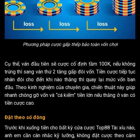
Phương pháp cược gấp thếp bảo toàn vốn chơi
Cụ thể, ván đầu tiên sẽ cược cố định tầm 100K, nếu không
trúng thì sang ván thứ 2 tăng gấp đôi vốn. Tiền cược tiếp tục
nhân đôi cho đến khi nào thắng thì quay lại mức vốn ban
đầu. Theo kinh nghiệm của chuyên gia, chiến thuật này giúp
nhanh chóng gỡ vốn và “cá kiếm” tiền lớn nếu thắng ở ván có
tiền cược cao.
Đặt theo số đông
Trước khi xuống tiền cho bất kỳ cửa cược Top88 Tài xỉu nào,
anh em cần cân nhắc kỹ lưỡng, không đặt cược theo cảm