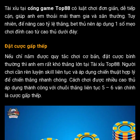
Tài xỉu tại
cổng game Top88
có luật chơi đơn giản, dễ tiếp
cận, giúp anh em thoải mái tham gia và săn thưởng. Tuy
nhiên, để nâng cao tỷ lệ thắng, bet thủ nên áp dụng 1 số mẹo
chơi đỉnh cao từ cao thủ dưới đây:
Đặt cược gấp thếp
Nếu chỉ nắm được quy tắc chơi cơ bản, đặt cược bình
thường thì anh em rất khó thắng lớn tại Tài xỉu Top88. Người
chơi cần rèn luyện skill liên tục và áp dụng chiến thuật hợp lý
để chiến thắng nhanh chóng. Cách chơi được nhiều cao thủ
áp dụng thành công với chuỗi thắng liên tục 5 – 6 ván chính
là cược gấp thếp.