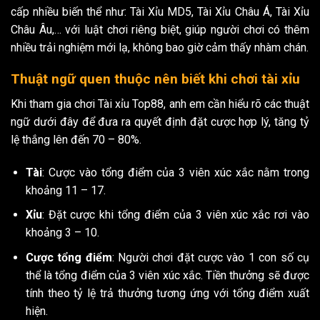
cấp nhiều biến thể như: Tài Xỉu MD5, Tài Xỉu Châu Á, Tài Xỉu
Châu Âu,… với luật chơi riêng biệt, giúp người chơi có thêm
nhiều trải nghiệm mới lạ, không bao giờ cảm thấy nhàm chán.
Thuật ngữ quen thuộc nên biết khi chơi tài xỉu
Khi tham gia chơi Tài xỉu Top88, anh em cần hiểu rõ các thuật
ngữ dưới đây để đưa ra quyết định đặt cược hợp lý, tăng tỷ
lệ thắng lên đến 70 – 80%.
Tài
: Cược vào tổng điểm của 3 viên xúc xắc nằm trong
khoảng 11 – 17.
Xỉu
: Đặt cược khi tổng điểm của 3 viên xúc xắc rơi vào
khoảng 3 – 10.
Cược tổng điểm
: Người chơi đặt cược vào 1 con số cụ
thể là tổng điểm của 3 viên xúc xắc. Tiền thưởng sẽ được
tính theo tỷ lệ trả thưởng tương ứng với tổng điểm xuất
hiện.