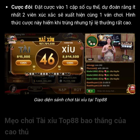
Cược đôi
: Đặt cược vào 1 cặp số cụ thể, dự đoán rằng ít
nhất 2 viên xúc xắc sẽ xuất hiện cùng 1 ván chơi. Hình
thức cược này hiếm khi trúng nhưng tỷ lệ thưởng rất cao.
Giao diện sảnh chơi tài xỉu tại Top88
Mẹo chơi Tài xỉu Top88 bao thắng của
cao thủ