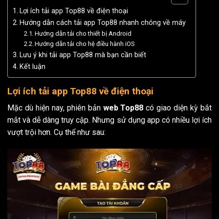
Lợi ích tải app Top88 về điện thoại
Hướng dẫn cách tải app Top88 nhanh chóng về máy
Hướng dẫn tải cho thiết bị Android
Hướng dẫn tải cho hệ điều hành iOS
Lưu ý khi tải app Top88 mà bạn cần biết
Kết luận
Lợi ích tải app Top88 về điện thoại
Mặc dù hiện nay, phiên bản
web Top88
có giao diện kỳ bắt
mắt và dễ dàng truy cập. Nhưng sử dụng app có nhiều lợi ích
vượt trội hơn. Cụ thể như sau: