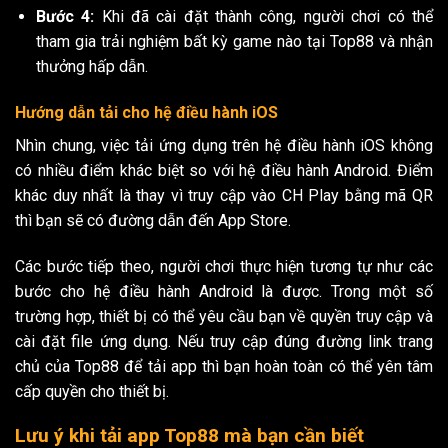
Bước 4:
Khi đã cài đặt thành công, người chơi có thể
tham gia trải nghiệm bất kỳ game nào tại Top88 và nhận
thưởng hấp dẫn.
Hướng dẫn tải cho hệ điều hành iOS
Nhìn chung, việc tải ứng dụng trên hệ điều hành iOS không
có nhiều điểm khác biệt so với hệ điều hành Android. Điểm
khác duy nhất là thay vì truy cập vào CH Play bằng mã QR
thì bạn sẽ có đường dẫn đến App Store.
Các bước tiếp theo, người chơi thực hiện tương tự như các
bước cho hệ điều hành Android là được. Trong một số
trường hợp, thiết bị có thể yêu cầu bạn về quyền truy cập và
cài đặt file ứng dụng. Nếu truy cập đúng đường link trang
chủ của Top88 để tải app thì bạn hoàn toàn có thể yên tâm
cấp quyền cho thiết bị.
Lưu ý khi tải app Top88 mà bạn cần biết