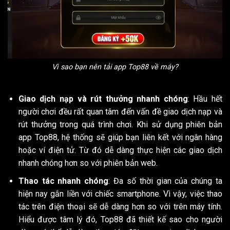
Vì sao bạn nên tải app Top88 về máy?
Giao dịch nạp và rút thưởng nhanh chóng
: Hầu hết
người chơi đều rất quan tâm đến vấn đề giao dịch nạp và
rút thưởng trong quá trình chơi. Khi sử dụng phiên bản
app Top88, hệ thống sẽ giúp bạn liên kết với ngân hàng
hoặc ví điện tử. Từ đó dễ dàng thực hiện các giao dịch
nhanh chóng hơn so với phiên bản web.
Thao tác nhanh chóng
: Đa số thời gian của chúng ta
hiện nay gắn liền với chiếc smartphone. Vì vậy, việc thao
tác trên điện thoại sẽ dễ dàng hơn so với trên máy tính.
Hiểu được tâm lý đó, Top88 đã thiết kế sao cho người