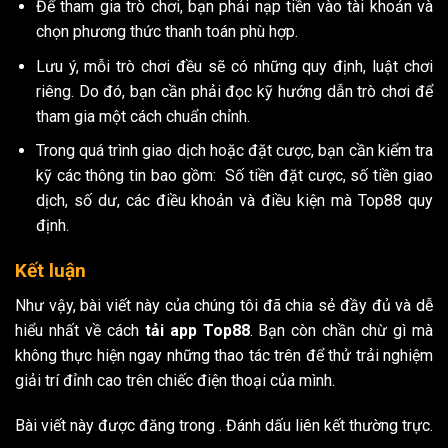
Để tham gia trò chơi, bạn phải nạp tiền vào tài khoản và
chọn phương thức thanh toán phù hợp.
Lưu ý, mỗi trò chơi đều sẽ có những quy định, luật chơi
riêng. Do đó, bạn cần phải đọc kỹ hướng dẫn trò chơi để
tham gia một cách chuẩn chỉnh.
Trong quá trình giao dịch hoặc đặt cược, bạn cần kiểm tra
kỹ các thông tin bao gồm: Số tiền đặt cược, số tiền giao
dịch, số dư, các điều khoản và điều kiện mà Top88 quy
định.
Kết luận
Như vậy, bài viết này của chúng tôi đã chia sẻ đầy đủ và dễ
hiểu nhất về cách
tải app Top88
. Bạn còn chần chừ gì mà
không thực hiện ngay những thao tác trên để thử trải nghiệm
giải trí đỉnh cao trên chiếc điện thoại của mình.
Bài viết này được đăng trong . Đánh dấu
liên kết thường trực
.