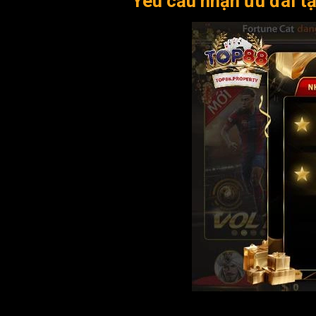
Yêu cầu nhận ưu đãi t