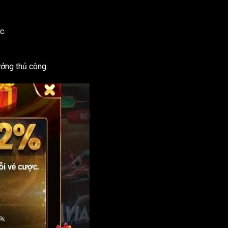
c.
ưởng thủ công.