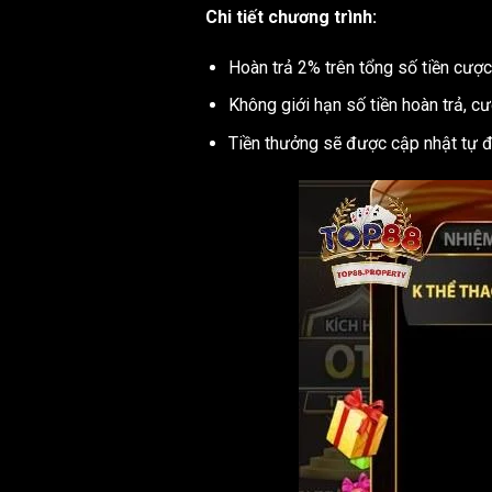
Chi tiết chương trình:
Hoàn trả 2% trên tổng số tiền cược
Không giới hạn số tiền hoàn trả, cư
Tiền thưởng sẽ được cập nhật tự đ