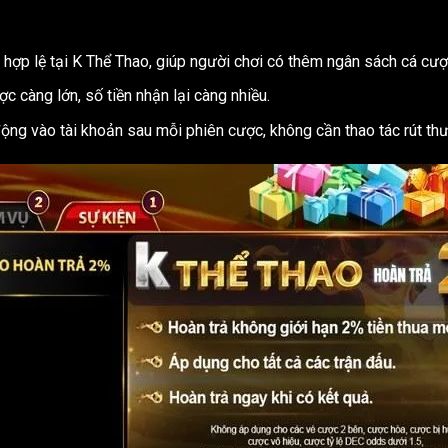
 hợp lệ tại K Thể Thao, giúp người chơi có thêm ngân sách cá cượ
ợc càng lớn, số tiền nhận lại càng nhiều.
ộng vào tài khoản sau mỗi phiên cược, không cần thao tác rút th