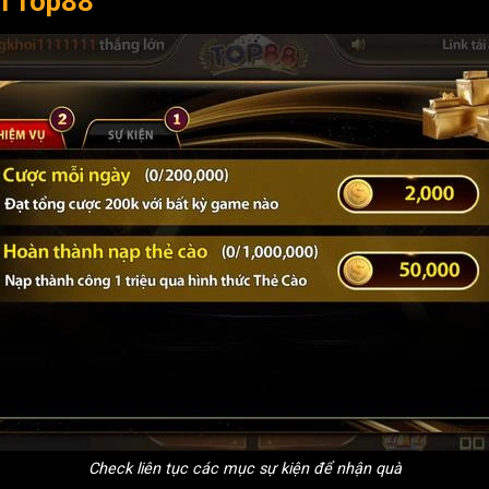
ại Top88
Check liên tục các mục sự kiện để nhận quà