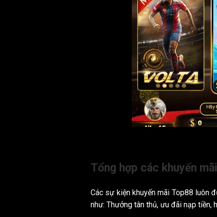
Tổng hợp các khuyến mãi
Các sự kiện khuyến mãi Top88 luôn đư
như: Thưởng tân thủ, ưu đãi nạp tiền, 