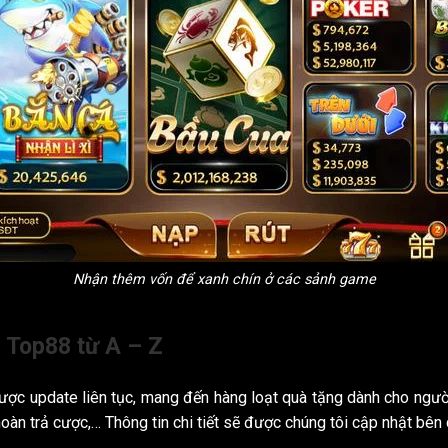
Nhận thêm vốn để xanh chín ở các sảnh game
 Top88 từ A – Z
ợc update liên tục, mang đến hàng loạt quà tặng dành cho người
hoàn trả cược,… Thông tin chi tiết sẽ được chúng tôi cập nhật bên