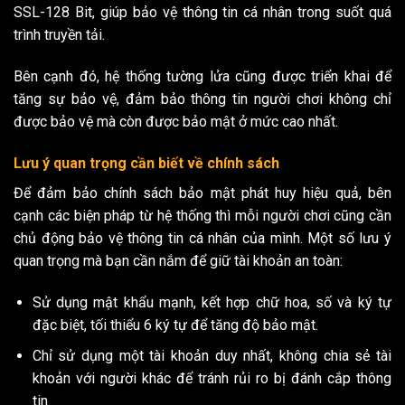
SSL-128 Bit, giúp bảo vệ thông tin cá nhân trong suốt quá
trình truyền tải.
Bên cạnh đó, hệ thống tường lửa cũng được triển khai để
tăng sự bảo vệ, đảm bảo thông tin người chơi không chỉ
được bảo vệ mà còn được bảo mật ở mức cao nhất.
Lưu ý quan trọng cần biết về chính sách
Để đảm bảo chính sách bảo mật phát huy hiệu quả, bên
cạnh các biện pháp từ hệ thống thì mỗi người chơi cũng cần
chủ động bảo vệ thông tin cá nhân của mình. Một số lưu ý
quan trọng mà bạn cần nắm để giữ tài khoản an toàn:
Sử dụng mật khẩu mạnh, kết hợp chữ hoa, số và ký tự
đặc biệt, tối thiểu 6 ký tự để tăng độ bảo mật.
Chỉ sử dụng một tài khoản duy nhất, không chia sẻ tài
khoản với người khác để tránh rủi ro bị đánh cắp thông
tin.