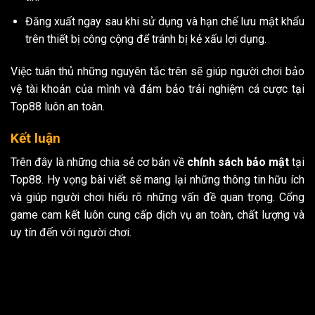
Đăng xuất ngay sau khi sử dụng và hạn chế lưu mật khẩu
trên thiết bị công cộng để tránh bị kẻ xấu lợi dụng.
Việc tuân thủ những nguyên tắc trên sẽ giúp người chơi bảo
vệ tài khoản của mình và đảm bảo trải nghiệm cá cược tại
Top88 luôn an toàn.
Kết luận
Trên đây là những chia sẻ cơ bản về
chính sách bảo mật
tại
Top88. Hy vọng bài viết sẽ mang lại những thông tin hữu ích
và giúp người chơi hiểu rõ những vấn đề quan trọng. Cổng
game cam kết luôn cung cấp dịch vụ an toàn, chất lượng và
uy tín đến với người chơi.