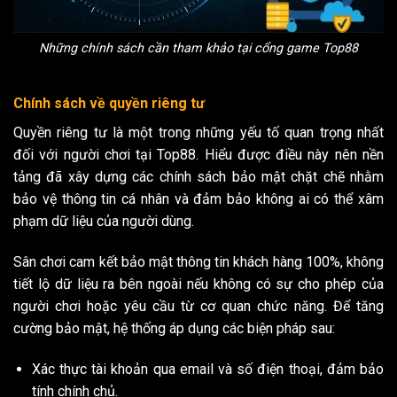
Những chính sách cần tham khảo tại cổng game Top88
Chính sách về quyền riêng tư
Quyền riêng tư là một trong những yếu tố quan trọng nhất
đối với người chơi tại Top88. Hiểu được điều này nên nền
tảng đã xây dựng các chính sách bảo mật chặt chẽ nhằm
bảo vệ thông tin cá nhân và đảm bảo không ai có thể xâm
phạm dữ liệu của người dùng.
Sân chơi cam kết bảo mật thông tin khách hàng 100%, không
tiết lộ dữ liệu ra bên ngoài nếu không có sự cho phép của
người chơi hoặc yêu cầu từ cơ quan chức năng. Để tăng
cường bảo mật, hệ thống áp dụng các biện pháp sau:
Xác thực tài khoản qua email và số điện thoại, đảm bảo
tính chính chủ.