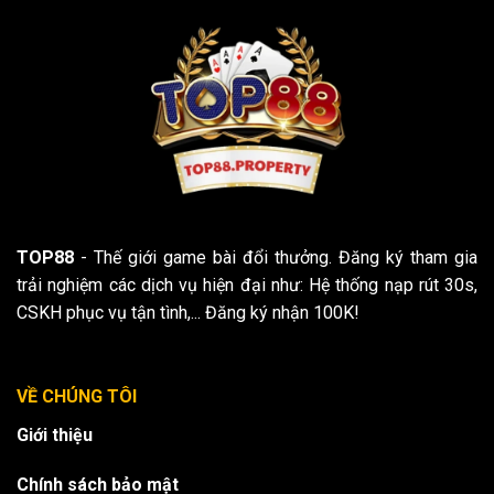
TOP88
- Thế giới game bài đổi thưởng. Đăng ký tham gia
trải nghiệm các dịch vụ hiện đại như: Hệ thống nạp rút 30s,
CSKH phục vụ tận tình,... Đăng ký nhận 100K!
VỀ CHÚNG TÔI
Giới thiệu
Chính sách bảo mật