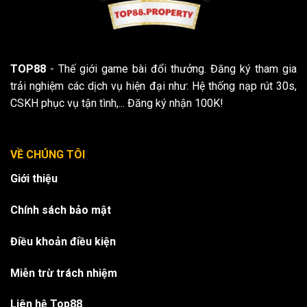
TOP88
- Thế giới game bài đổi thưởng. Đăng ký tham gia
trải nghiệm các dịch vụ hiện đại như: Hệ thống nạp rút 30s,
CSKH phục vụ tận tình,... Đăng ký nhận 100K!
VỀ CHÚNG TÔI
Giới thiệu
Chính sách bảo mật
Điều khoản điều kiện
Miễn trừ trách nhiệm
Liên hệ Top88