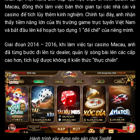
Macau, đồng thời làm việc bán thời gian tại các nhà cái và
casino để tích lũy thêm kinh nghiệm. Chính tại đây, anh nhận
thấy tiềm năng lớn của thị trường game trực tuyến Việt Nam
và bắt đầu lên kế hoạch tạo dựng 1 “đế chế” của riêng mình.
Giai đoạn 2014 – 2016, khi làm việc tại casino Macau, anh
đã từng bước đi lên từ dealer, quản lý sòng bài lên các cấp
cao hơn, tích luỹ được không ít kiến thức “thực chiến”.
Hành trình xây dựng nên sân chơi Top88