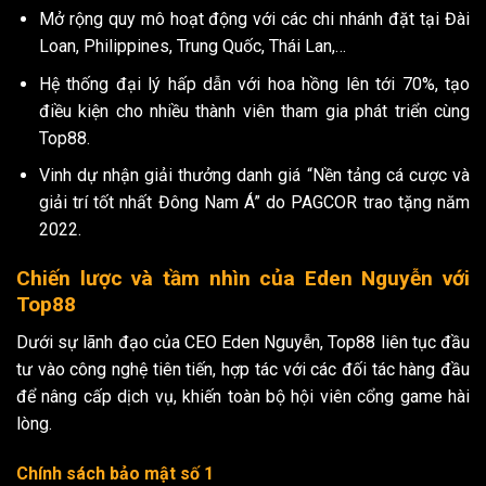
Mở rộng quy mô hoạt động với các chi nhánh đặt tại Đài
Loan, Philippines, Trung Quốc, Thái Lan,…
Hệ thống đại lý hấp dẫn với hoa hồng lên tới 70%, tạo
điều kiện cho nhiều thành viên tham gia phát triển cùng
Top88.
Vinh dự nhận giải thưởng danh giá “Nền tảng cá cược và
giải trí tốt nhất Đông Nam Á” do PAGCOR trao tặng năm
2022.
Chiến lược và tầm nhìn của Eden Nguyễn với
Top88
Dưới sự lãnh đạo của CEO Eden Nguyễn, Top88 liên tục đầu
tư vào công nghệ tiên tiến, hợp tác với các đối tác hàng đầu
để nâng cấp dịch vụ, khiến toàn bộ hội viên cổng game hài
lòng.
Chính sách bảo mật số 1